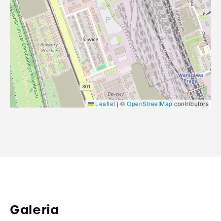
Leaflet
|
©
OpenStreetMap
contributors
Galeria