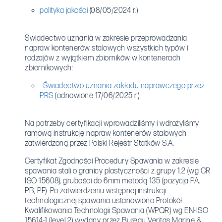
polityka jakości
(08/05/2024 r.)
Świadectwo uznania w zakresie przeprowadzania
napraw kontenerów stalowych wszystkich typów i
rodzajów z wyjątkiem zbiorników w kontenerach
zbiornikowych:
Świadectwo uznania zakładu naprawczego przez
PRS
(odnowione 17/06/2025 r.)
Na potrzeby certyfikacji wprowadziliśmy i wdrożyliśmy
ramową instrukcję napraw kontenerów stalowych
zatwierdzoną przez
Polski Rejestr Statków S.A.
Certyfikat Zgodności Procedury Spawania
w zakresie
spawania stali o granicy plastyczności z grupy 1.2 (wg CR
ISO 15608), grubości do 6mm metodą
135
(pozycja PA,
PB, PF). Po zatwierdzeniu wstępnej instrukcji
technologicznej spawania ustanowiono Protokół
Kwalifikowania Technologii Spawania
(WPQR) wg
EN-ISO
15614-1 (level 2) wydany przez Bureau Veritas Marine &