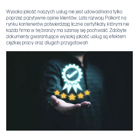
Wysoka jakość naszych usług nie jest udowodniona tylko
poprzez pozytywne opinie klientów. Lata rozwoju Polkont na
rynku kontenerów potwierdzają liczne certyfikaty, którymi nie
każda firma w tej branży ma szansę się pochwalić. Zdobyte
dokumenty gwarantujące wysoką jakość usług są efektem
ciężkiej pracy oraz długich przygotowań.