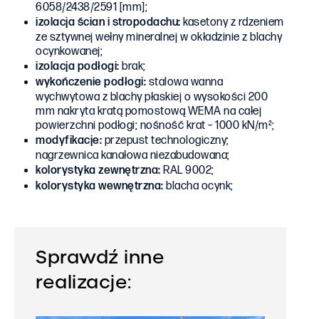
6058/2438/2591 [mm];
izolacja ścian i stropodachu:
kasetony z rdzeniem
ze sztywnej wełny mineralnej w okładzinie z blachy
ocynkowanej;
izolacja podłogi:
brak;
wykończenie podłogi:
stalowa wanna
wychwytowa z blachy płaskiej o wysokości 200
mm nakryta kratą pomostową WEMA na całej
powierzchni podłogi; nośność krat – 1000 kN/m²;
modyfikacje:
przepust technologiczny;
nagrzewnica kanałowa niezabudowana;
kolorystyka zewnętrzna:
RAL 9002;
kolorystyka
wewnętrzna:
blacha ocynk;
Sprawdź inne
realizacje: