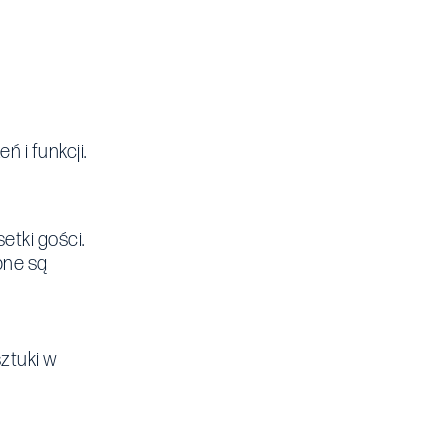
 i funkcji.
etki gości.
bne są
ztuki w