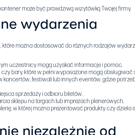
 kontener może być prawdziwą wizytówką Twojej firmy.
żne wydarzenia
 które można dostosować do różnych rodzajów wydarzeń
tórym uczestnicy mogą uzyskać informacje i pomoc.
e czy bary, które w pełni wyposażone mogą obsługiwać s
w koncertów, festiwali lub innych eventów, gdzie potrze
ejsca sprzedaży i odbioru biletów.
arcia sklepu na targach lub imprezach plenerowych.
lerię, w której można prezentować produkty czy dzieła s
ie niezależnie od