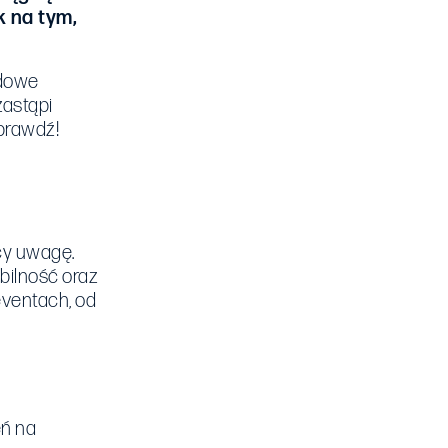
k na tym,
rdowe
zastąpi
prawdź!
cy uwagę.
bilność oraz
eventach, od
eń na