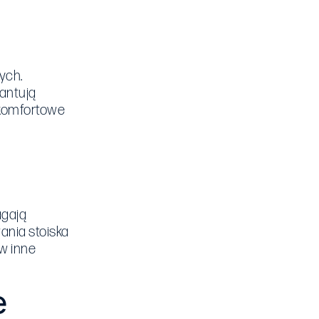
ych.
antują
e komfortowe
agają
ania stoiska
w inne
e