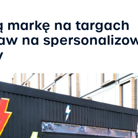
ą markę na targach
aw na spersonalizo
y