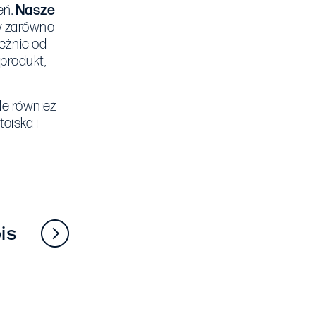
eń.
Nasze
my zarówno
leżnie od
produkt,
le również
oiska i
is