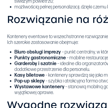
świeżym powietrzu;
możliwością pełnej personalizacji
, dzięki czemu
Rozwiązanie na ró
Kontenery eventowe to wszechstronne rozwiązanie,
Ich szerokie zastosowanie obejmuje:
Biuro obsługi imprezy
– punkt centralny, w k
Punkty gastronomiczne
– mobilne restauracj
Garderoby i szatnie
– idealne dla organizatoró
dodatkowe przestrzenie dla personelu.
Kasy biletowe
– kontenery sprawdzą się jako mi
Pop-up sklepy
– szybka i atrakcyjna forma otw
Wystawowe kontenery
– stanowią mobilną ga
wyjątkowej oprawie.
Wygodne rozwiązan