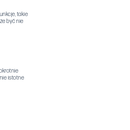
nkcje, takie
że być nie
okrotnie
ie istotne