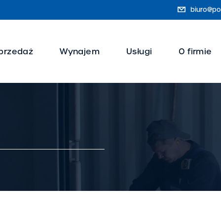
biuro@pol
przedaż
Wynajem
Usługi
O firmie