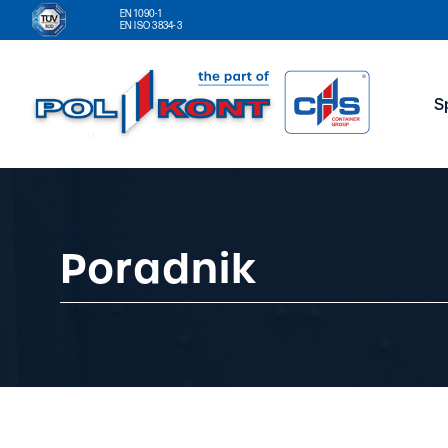
EN 1090-1
EN ISO 3834-3
S
Poradnik