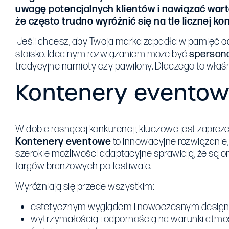
uwagę potencjalnych klientów i nawiązać wart
że często trudno wyróżnić się na tle licznej kon
Jeśli chcesz, aby Twoja marka zapadła w pamięć o
stoisko. Idealnym rozwiązaniem może być
sperson
tradycyjne namioty czy pawilony. Dlaczego to wła
Kontenery eventowe
W dobie rosnącej konkurencji, kluczowe jest zaprez
Kontenery eventowe
to innowacyjne rozwiązanie, 
szerokie możliwości adaptacyjne sprawiają, że są 
targów branżowych po festiwale.
Wyróżniają się przede wszystkim:
estetycznym wyglądem i nowoczesnym desig
wytrzymałością i odpornością na warunki atm