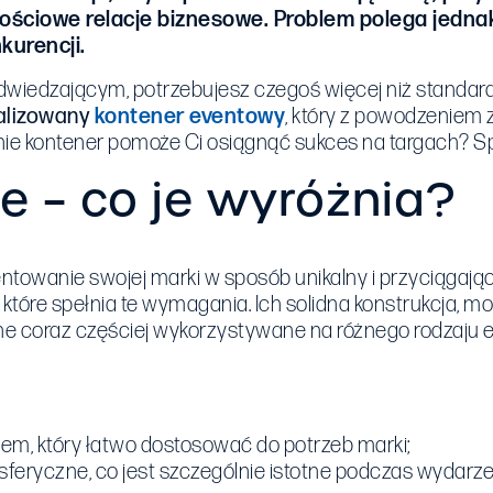
ościowe relacje biznesowe. Problem polega jedna
kurencji.
dwiedzającym, potrzebujesz czegoś więcej niż standa
alizowany
kontener eventowy
, który z powodzeniem 
śnie kontener pomoże Ci osiągnąć sukces na targach? S
 – co je wyróżnia?
entowanie swojej marki w sposób unikalny i przyciągają
które spełnia te wymagania. Ich solidna konstrukcja, mo
one coraz częściej wykorzystywane na różnego rodzaju 
nem
, który łatwo dostosować do potrzeb marki;
osferyczne
, co jest szczególnie istotne podczas wydarz