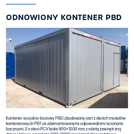
ODNOWIONY KONTENER PBD
Kontener socjalno-biurowy PBD zbudowany jest z dwóch modułów
kontenerowych PB1 ze zdemontowanymi odpowiednimi ścianami
bocznymi. 2 x okno PCV białe 900×1200 mm z roletą zewnętrzną