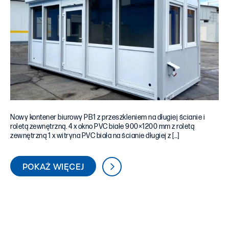
Nowy kontener biurowy PB1 z przeszkleniem na długiej ścianie i
roletą zewnętrzną. 4 x okno PVC białe 900×1200 mm z roletą
zewnętrzną 1 x witryna PVC biała na ścianie długiej z […]
POKAŻ WIĘCEJ